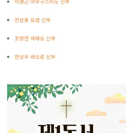
이영근 아우구스티노 신부
전삼용 요셉 신부
조명연 마태오 신부
한상우 바오로 신부