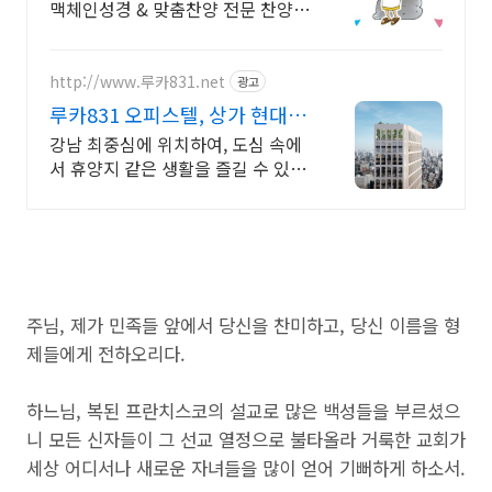
맥체인성경 & 맞춤찬양 전문 찬양집
(악보)
http://www.루카831.net
광고
루카831 오피스텔, 상가 현대엔
지니어링의 명품오피스텔
강남 최중심에 위치하여, 도심 속에
서 휴양지 같은 생활을 즐길 수 있는
루카831
주님, 제가 민족들 앞에서 당신을 찬미하고, 당신 이름을 형
제들에게 전하오리다.
하느님, 복된 프란치스코의 설교로 많은 백성들을 부르셨으
니 모든 신자들이 그 선교 열정으로 불타올라 거룩한 교회가
세상 어디서나 새로운 자녀들을 많이 얻어 기뻐하게 하소서.