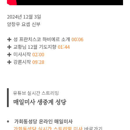
2024년 12월 3일
양창우 요셉 신부
✚ 성 프란치스코 하비에르 소개
00:06
✚ 교황님 12월 기도지향
01:44
✚ 미사시작
02:00
✚ 강론시작
09:28
유튜브 실시간 스트리밍
매일미사 생중계 성당
가회동성당 온라인 매일미사
가회동성당 실시간 스트리밍 미사
바로가기