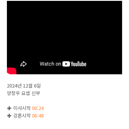
2024년 12월 6일
양창우 요셉 신부
✚ 미사시작
00:24
✚ 강론시작
06:48