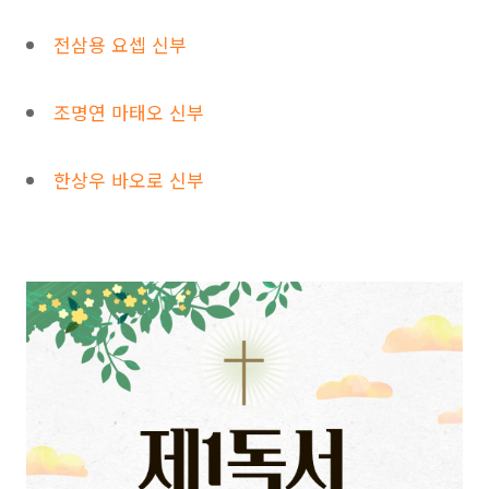
전삼용 요셉 신부
조명연 마태오 신부
한상우 바오로 신부