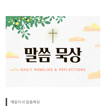
매일미사 말씀묵상