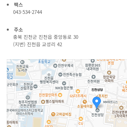
팩스
043-534-2744
주소
충북 진천군 진천읍 중앙동로 30
(지번) 진천읍 교성리 42
진천성당