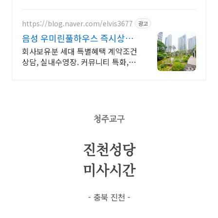
을 채워보세요. 와우회원 무료배송.
https://blog.naver.com/elvis3677
광고
음성 우미린풀하우스 즉시상담
아파트 방문 예약 접수
회사보유분 세대 특별혜택 계약조건
상담, 실내수영장. 커뮤니티 특화,대
단지 아파트
청주교구
진천성당
미사시간
- 충북 진천 -